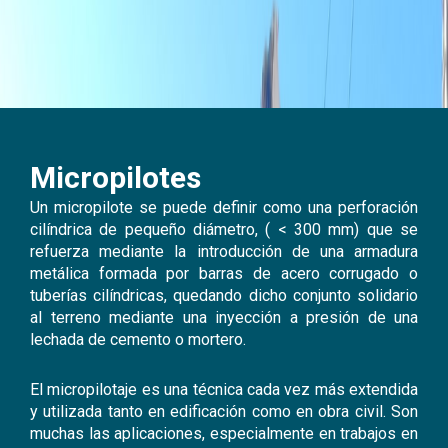
Micropilotes
Un micropilote se puede definir como una perforación
cilíndrica de pequeño diámetro, ( < 300 mm) que se
refuerza mediante la introducción de una armadura
metálica formada por barras de acero corrugado o
tuberías cilíndricas, quedando dicho conjunto solidario
al terreno mediante una inyección a presión de una
lechada de cemento o mortero.
El micropilotaje es una técnica cada vez más extendida
y utilizada tanto en edificación como en obra civil. Son
muchas las aplicaciones, especialmente en trabajos en